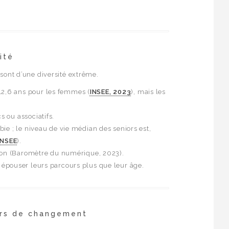
ité
 sont d’une diversité extrême.
12,6 ans pour les femmes (
INSEE, 2023
), mais les
s ou associatifs.
bie ; le niveau de vie médian des seniors est,
INSEE
).
usion (Baromètre du numérique, 2023).
it épouser leurs parcours plus que leur âge.
iers de changement