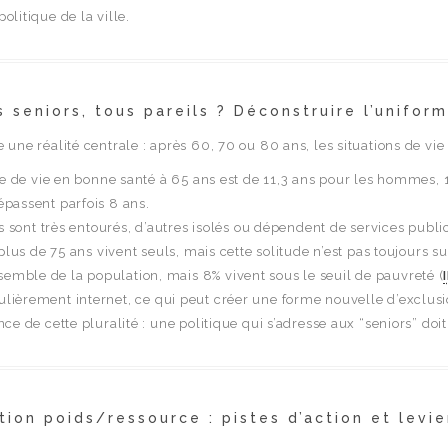
olitique de la ville.
s seniors, tous pareils ? Déconstruire l’uniform
e une réalité centrale : après 60, 70 ou 80 ans, les situations de vie
e de vie en bonne santé à 65 ans est de 11,3 ans pour les hommes, 
dépassent parfois 8 ans.
 sont très entourés, d’autres isolés ou dépendent de services public
lus de 75 ans vivent seuls, mais cette solitude n’est pas toujours su
semble de la population, mais 8% vivent sous le seuil de pauvreté (
égulièrement internet, ce qui peut créer une forme nouvelle d’excl
ance de cette pluralité : une politique qui s’adresse aux “seniors” do
tion poids/ressource : pistes d’action et lev