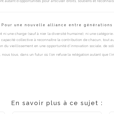
ont autant d’opportunités pour articuler droits, soutiens et reconnais
Pour une nouvelle alliance entre générations
ont ni une charge (sauf à nier la diversité humaine), ni une catégori
apacité collective à reconnaître la contribution de chacun, tout au l
n du vieillissement en une opportunité d’innovation sociale, de soli
, nous tous, dans un futur où l’on refuse la relégation autant que l’in
En savoir plus à ce sujet :