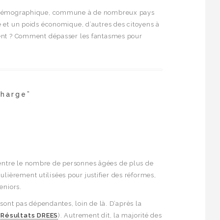
té démographique, commune à de nombreux pays
té et un poids économique, d’autres des citoyens à
aiment ? Comment dépasser les fantasmes pour
charge”
t entre le nombre de personnes âgées de plus de
gulièrement utilisées pour justifier des réformes,
eniors.
 sont pas dépendantes, loin de là. D’après la
 Résultats DREES
). Autrement dit, la majorité des