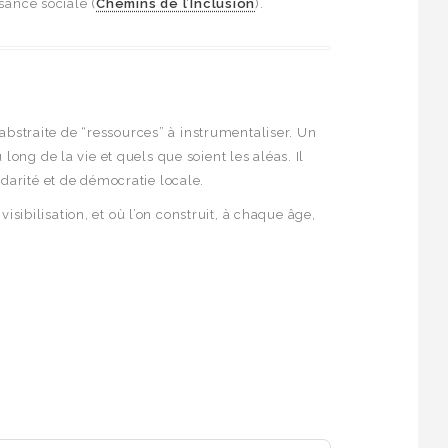
sance sociale (
Chemins de l’Inclusion
).
e abstraite de “ressources” à instrumentaliser. Un
ong de la vie et quels que soient les aléas. Il
darité et de démocratie locale.
visibilisation, et où l’on construit, à chaque âge,