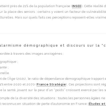
tteint près de 21% de la population française (
INSEE
). Cette réali
r la place des seniors : certains y voient un facteur de vulnérabili
culturelles. Mais sur quels faits ces perceptions reposent-elles vr
alarmisme démographique et discours sur la “
bordée à travers des images anxiogènes :
graphique ;
anté ;
nnelle.
e et de l’Âge (2021), le ratio de dépendance démographique (rappor
51% entre 2020 et 2070 (
France Stratégie
). Ces projections sont ré
e la santé, jouant sur la peur d’un “poids” croissant exercé par les s
 compte de la diversité des situations : toutes les personnes âgées ne
 reconnus en situation de perte d’autonomie en France (
Études et