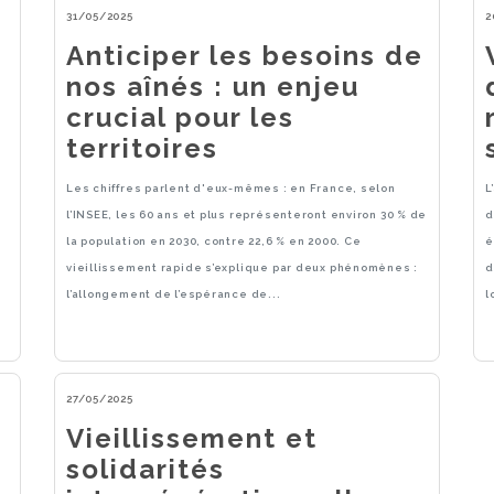
31/05/2025
2
Anticiper les besoins de
nos aînés : un enjeu
crucial pour les
territoires
Les chiffres parlent d'eux-mêmes : en France, selon
L
l’INSEE, les 60 ans et plus représenteront environ 30 % de
d
la population en 2030, contre 22,6 % en 2000. Ce
é
vieillissement rapide s’explique par deux phénomènes :
d
l’allongement de l’espérance de...
l
27/05/2025
Vieillissement et
solidarités