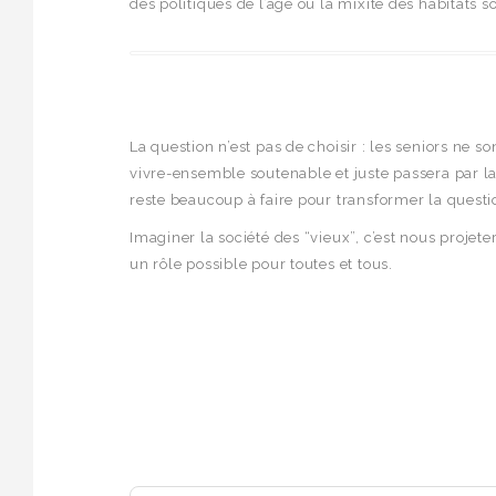
des politiques de l’âge ou la mixité des habitats s
La question n’est pas de choisir : les seniors ne s
vivre-ensemble soutenable et juste passera par la c
reste beaucoup à faire pour transformer la questio
Imaginer la société des “vieux”, c’est nous projeter
un rôle possible pour toutes et tous.