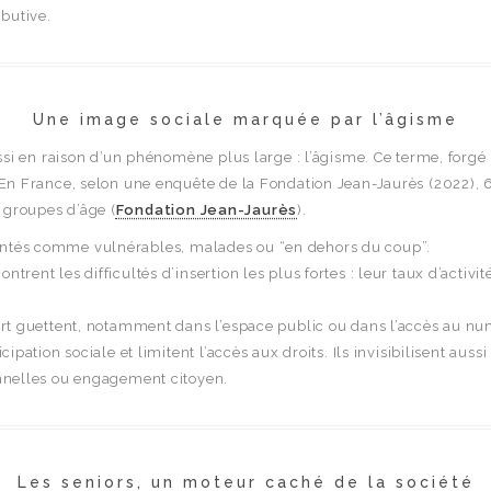
butive.
Une image sociale marquée par l’âgisme
 aussi en raison d’un phénomène plus large : l’âgisme. Ce terme, forg
e. En France, selon une enquête de la Fondation Jean-Jaurès (2022),
 groupes d’âge (
Fondation Jean-Jaurès
).
sentés comme vulnérables, malades ou “en dehors du coup”.
ntrent les difficultés d’insertion les plus fortes : leur taux d’activi
écart guettent, notamment dans l’espace public ou dans l’accès au n
cipation sociale et limitent l’accès aux droits. Ils invisibilisent aus
ionnelles ou engagement citoyen.
Les seniors, un moteur caché de la société