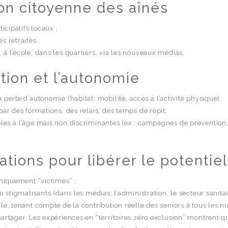
ion citoyenne des aînés
icipatifs locaux ;
s retraités ;
à l’école, dans les quartiers, via les nouveaux médias.
ntion et l’autonomie
 perte d’autonomie (habitat, mobilité, accès à l’activité physique).
par des formations, des relais, des temps de répit.
les à l’âge mais non discriminantes (ex : campagnes de prévention, a
tions pour libérer le potentiel
uniquement “victimes” ;
u stigmatisants (dans les médias, l’administration, le secteur sanita
e, tenant compte de la contribution réelle des seniors à tous les nive
artager. Les expériences en “territoires zéro exclusion” montrent qu