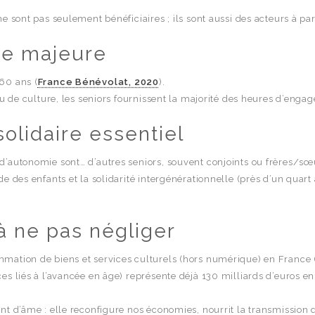
e sont pas seulement bénéficiaires ; ils sont aussi des acteurs à par
ce majeure
60 ans (
France Bénévolat, 2020
).
ou de culture, les seniors fournissent la majorité des heures d’enga
solidaire essentiel
d’autonomie sont… d’autres seniors, souvent conjoints ou frères/sœ
e des enfants et la solidarité intergénérationnelle (près d’un quar
à ne pas négliger
mation de biens et services culturels (hors numérique) en France 
s liés à l’avancée en âge) représente déjà 130 milliards d’euros en 
t d’âme : elle reconfigure nos économies, nourrit la transmission de