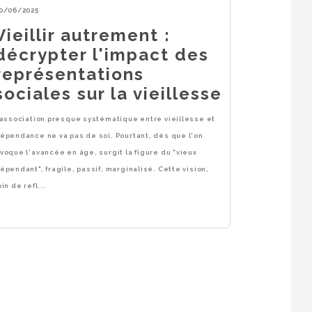
0/06/2025
Vieillir autrement :
décrypter l'impact des
représentations
sociales sur la vieillesse
’association presque systématique entre vieillesse et
épendance ne va pas de soi. Pourtant, dès que l'on
voque l'avancée en âge, surgit la figure du "vieux
épendant", fragile, passif, marginalisé. Cette vision,
oin de refl...