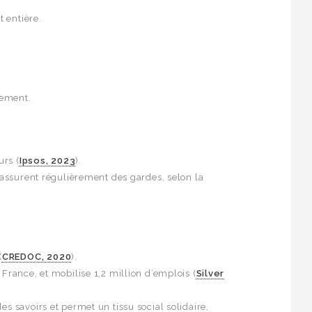
t entière.
gement.
urs (
Ipsos, 2023
).
t assurent régulièrement des gardes, selon la
(
CREDOC, 2020
).
France, et mobilise 1,2 million d’emplois (
Silver
s savoirs et permet un tissu social solidaire,