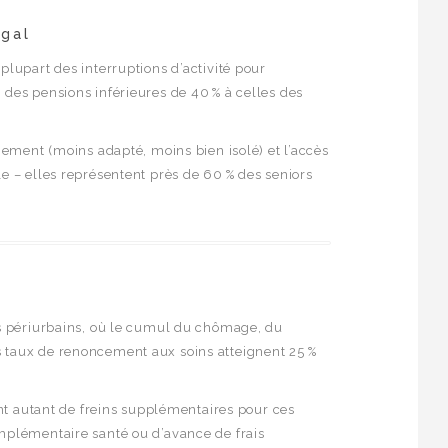
égal
plupart des interruptions d’activité pour
 des pensions inférieures de 40 % à celles des
ogement (moins adapté, moins bien isolé) et l’accès
le – elles représentent près de 60 % des seniors
res périurbains, où le cumul du chômage, du
s taux de renoncement aux soins atteignent 25 %
sont autant de freins supplémentaires pour ces
omplémentaire santé ou d’avance de frais