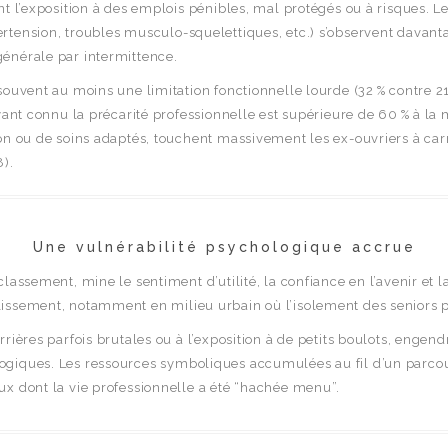
nt l’exposition à des emplois pénibles, mal protégés ou à risques. L
tension, troubles musculo-squelettiques, etc.) s’observent davanta
énérale par intermittence.
ouvent au moins une limitation fonctionnelle lourde (32 % contre 21
ayant connu la précarité professionnelle est supérieure de 60 % à 
ion ou de soins adaptés, touchent massivement les ex-ouvriers à ca
8).
Une vulnérabilité psychologique accrue
assement, mine le sentiment d’utilité, la confiance en l’avenir et la
issement, notamment en milieu urbain où l’isolement des seniors p
rières parfois brutales ou à l’exposition à de petits boulots, engend
ogiques. Les ressources symboliques accumulées au fil d’un parco
ux dont la vie professionnelle a été “hachée menu”.