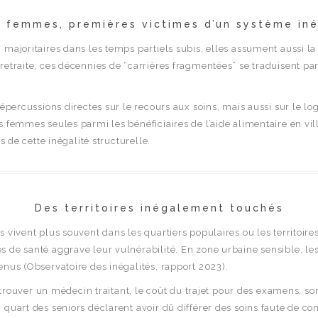
 femmes, premières victimes d’un système in
majoritaires dans les temps partiels subis, elles assument aussi la 
retraite, ces décennies de “carrières fragmentées” se traduisent par
répercussions directes sur le recours aux soins, mais aussi sur le l
 femmes seules parmi les bénéficiaires de l’aide alimentaire en vil
s de cette inégalité structurelle.
Des territoires inégalement touchés
s vivent plus souvent dans les quartiers populaires ou les territoi
s de santé aggrave leur vulnérabilité. En zone urbaine sensible, le
enus (Observatoire des inégalités, rapport 2023).
 à trouver un médecin traitant, le coût du trajet pour des examens, 
 quart des seniors déclarent avoir dû différer des soins faute de c