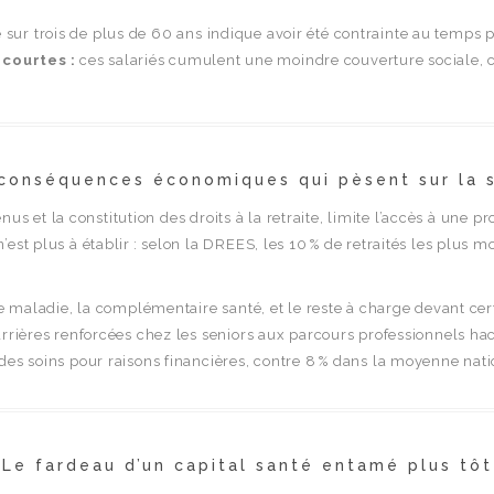
ur trois de plus de 60 ans indique avoir été contrainte au temps pa
 courtes :
ces salariés cumulent une moindre couverture sociale, ce
conséquences économiques qui pèsent sur la 
enus et la constitution des droits à la retraite, limite l’accès à une pr
est plus à établir : selon la DREES, les 10 % de retraités les plus 
ce maladie, la complémentaire santé, et le reste à charge devant ce
arrières renforcées chez les seniors aux parcours professionnels h
des soins pour raisons financières, contre 8 % dans la moyenne nati
Le fardeau d’un capital santé entamé plus tôt