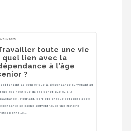
3/08/2025
Travailler toute une vie
: quel lien avec la
dépendance à l’âge
senior ?
l est tentant de penser que la dépendance survenant au
rand âge n’est due qu’à la génétique ou à la
malchance”. Pourtant, derrière chaque personne âgée
épendante se cache souvent toute une histoire
rofessionnelle...