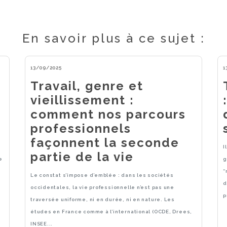
En savoir plus à ce sujet :
13/09/2025
1
Travail, genre et
vieillissement :
comment nos parcours
professionnels
façonnent la seconde
I
partie de la vie
e
g
“
Le constat s’impose d’emblée : dans les sociétés
d
occidentales, la vie professionnelle n’est pas une
p
traversée uniforme, ni en durée, ni en nature. Les
études en France comme à l’international (OCDE, Drees,
INSEE...