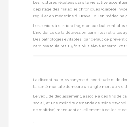
Les ruptures répétées dans la vie active accentue
dépistage des maladies chroniques (diabète, hyper
régulier en médecine du travail ou en médecine g
Les seniors à carrière fragmentée déclarent plus s
L’incidence de la dépression parmi les retraités 
Des pathologies évitables, par défaut de prévent
cardiovasculaires 1,5 fois plus élevé (Inserm, 201
La discontinuité, synonyme d’incertitude et de décl
la santé mentale demeure un angle mort du vieill
Le vécu de déclassement, associé à des fins de car
social, et une moindre demande de soins psychol
de maîtrise) manquent cruellement à celles et ce