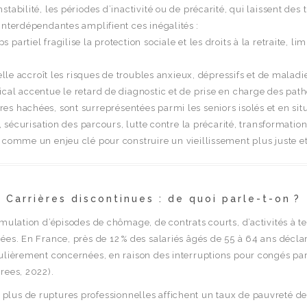
abilité, les périodes d’inactivité ou de précarité, qui laissent des t
interdépendantes amplifient ces inégalités :
artiel fragilise la protection sociale et les droits à la retraite, li
nelle accroît les risques de troubles anxieux, dépressifs et de malad
cal accentue le retard de diagnostic et de prise en charge des pat
s hachées, sont surreprésentées parmi les seniors isolés et en situa
, sécurisation des parcours, lutte contre la précarité, transformations
comme un enjeu clé pour construire un vieillissement plus juste et 
Carrières discontinues : de quoi parle-t-on ?
mulation d’épisodes de chômage, de contrats courts, d’activités à te
sées. En France, près de 12 % des salariés âgés de 55 à 64 ans décl
culièrement concernées, en raison des interruptions pour congés par
rees, 2022).
 plus de ruptures professionnelles affichent un taux de pauvreté de