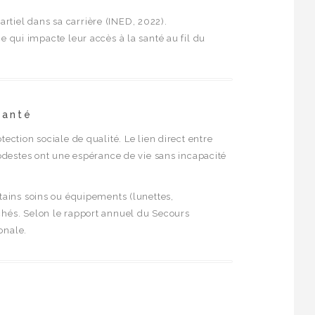
rtiel dans sa carrière (INED, 2022).
 qui impacte leur accès à la santé au fil du
santé
otection sociale de qualité. Le lien direct entre
modestes ont une espérance de vie sans incapacité
rtains soins ou équipements (lunettes,
achés. Selon le rapport annuel du Secours
onale.